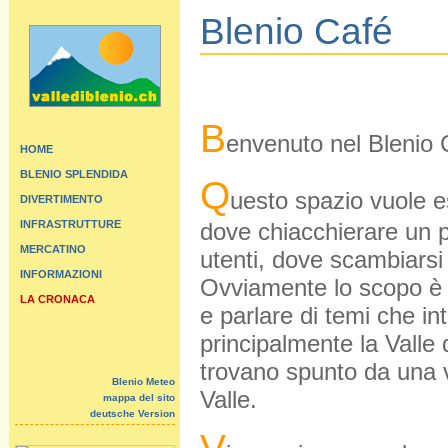
Blenio Café
B
envenuto nel Blenio 
HOME
BLENIO SPLENDIDA
Q
uesto spazio vuole e
DIVERTIMENTO
INFRASTRUTTURE
dove chiacchierare un po
MERCATINO
utenti, dove scambiarsi 
INFORMAZIONI
Ovviamente lo scopo è q
LA CRONACA
e parlare di temi che i
principalmente la Valle 
trovano spunto da una v
Blenio Meteo
Valle.
mappa del sito
deutsche Version