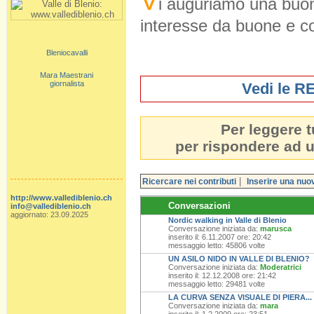
V
i auguriamo una buona
interesse da buone e cos
Bleniocavalli
Mara Maestrani
giornalista
Vedi le R
Per leggere t
per rispondere ad u
|
Ricercare nei contributi
Inserire una nu
http://www.vallediblenio.ch
Conversazioni
info@vallediblenio.ch
aggiornato: 23.09.2025
Nordic walking in Valle di Blenio
Conversazione iniziata da:
marusca
inserito il: 6.11.2007 ore: 20:42
messaggio letto: 45806 volte
UN ASILO NIDO IN VALLE DI BLENIO?
Conversazione iniziata da:
Moderatrici
inserito il: 12.12.2008 ore: 21:42
messaggio letto: 29481 volte
LA CURVA SENZA VISUALE DI PIERA...
Conversazione iniziata da:
mara