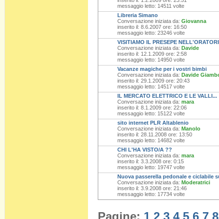
inserito il: 1.2.2009 ore: 23:51
messaggio letto: 14511 volte
Libreria Simano
Conversazione iniziata da:
Giovanna
inserito il: 8.6.2007 ore: 16:50
messaggio letto: 23246 volte
VISITIAMO IL PRESEPE NELL'ORATO
Conversazione iniziata da:
Davide
inserito il: 12.1.2009 ore: 2:58
messaggio letto: 14950 volte
Vacanze magiche per i vostri bimbi
Conversazione iniziata da:
Davide Giamb
inserito il: 29.1.2009 ore: 20:43
messaggio letto: 14517 volte
IL MERCATO ELETTRICO E LE VALLI...
Conversazione iniziata da:
mara
inserito il: 8.1.2009 ore: 22:06
messaggio letto: 15122 volte
sito internet PLR Altablenio
Conversazione iniziata da:
Manolo
inserito il: 28.11.2008 ore: 13:50
messaggio letto: 14682 volte
CHI L'HA VISTO/A ??
Conversazione iniziata da:
mara
inserito il: 3.3.2008 ore: 0:15
messaggio letto: 19747 volte
Nuova passerella pedonale e ciclabile 
Conversazione iniziata da:
Moderatrici
inserito il: 3.9.2008 ore: 21:46
messaggio letto: 17734 volte
Pagine:
1
2
3
4
5
6
7
8