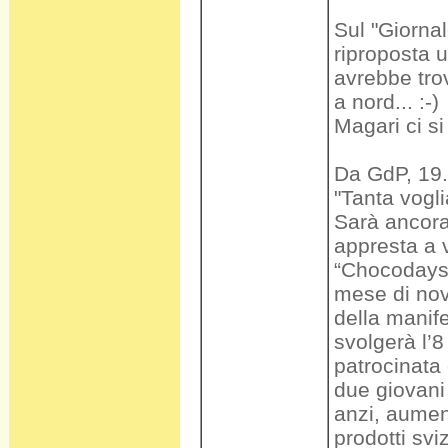
Sul "Giornal
riproposta 
avrebbe tro
a nord... :-)
Magari ci s
Da GdP, 19.
"Tanta vogli
Sarà ancora
appresta a v
“Chocodays”
mese di no­v
della manife
svolgerà l’8
patrocinata
due giova­ni
anzi, aument
prodotti svi