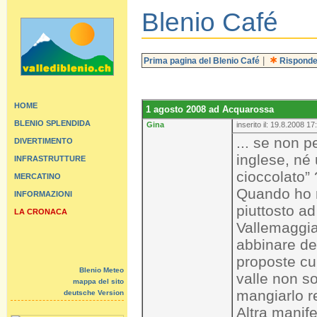
Blenio Café
|
Prima pagina del Blenio Café
Risponde
HOME
1 agosto 2008 ad Acquarossa
BLENIO SPLENDIDA
Gina
inserito il: 19.8.2008 17
... se non 
DIVERTIMENTO
inglese, né 
INFRASTRUTTURE
cioccolato” 
MERCATINO
Quando ho r
INFORMAZIONI
piuttosto a
LA CRONACA
Vallemaggia
abbinare del
proposte cu
Blenio Meteo
valle non s
mappa del sito
mangiarlo r
deutsche Version
Altra manif