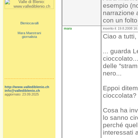
esempio (no
narrazione a
con un folto
Bleniocavalli
mara
inserito il: 19.8.2008 16
Mara Maestrani
Ciao a tutti,
giornalista
... guarda L
cioccolato..
delle "stram
nero...
Eppoi ditem
http://www.vallediblenio.ch
info@vallediblenio.ch
cioccolata?
aggiornato: 23.09.2025
Cosa ha inve
lo sanno cir
perché quel
interessati a