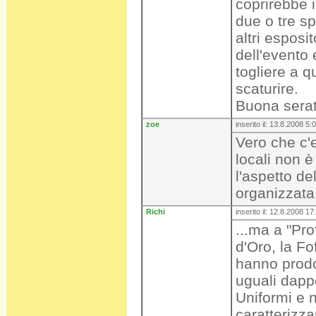
coprirebbe i
due o tre sp
altri esposi
dell'evento 
togliere a 
scaturire.
Buona serat
zoe
inserito il: 13.8.2008 5:
Vero che c'e
locali non è
l'aspetto del
organizzata
Richi
inserito il: 12.8.2008 17
...ma a "Pr
d'Oro, la Fo
hanno prodot
uguali dappe
Uniformi e no
caratterizzan