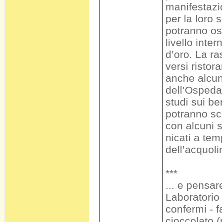
manifestazio
per la loro 
potranno osp
livello inter
d’oro. La ra
versi ristor
anche alcun
dell’Ospedal
studi sui ben
potranno sco
con alcuni s
nicati a tem
dell’acquoli
***
... e pensa
Laboratorio
confermi - f
cioccolato (