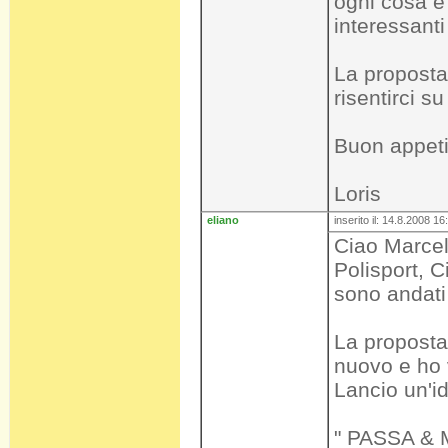
ogni cosa e 
interessant
La proposta 
risentirci su
Buon appeti
Loris
eliano
inserito il: 14.8.2008 16
Ciao Marcel
Polisport, 
sono andati
La proposta
nuovo e ho v
Lancio un'i
" PASSA & M