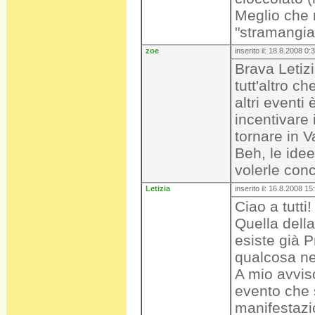
Meglio che 
"stramangiad
zoe
inserito il: 18.8.2008 0:
Brava Letizi
tutt'altro 
altri eventi
incentivare 
tornare in V
Beh, le ide
volerle conc
Letizia
inserito il: 16.8.2008 15
Ciao a tutti
Quella dell
esiste già 
qualcosa nel
A mio avvis
evento che s
manifestazio