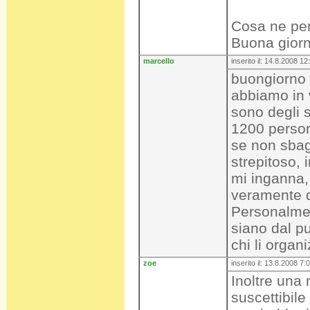
Cosa ne pens
Buona giorn
marcello
inserito il: 14.8.2008 12
buongiorno a
abbiamo in v
sono degli s
1200 person
se non sbag
strepitoso, 
mi inganna,
veramente q
Personalmen
siano dal pu
chi li organ
zoe
inserito il: 13.8.2008 7:
Inoltre una
suscettibile