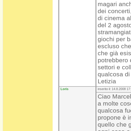
magari anch
dei concerti
di cinema al
del 2 agost
stramangiata
giochi per 
escluso che
che già esis
potrebbero 
settori e c
qualcosa di
Letizia
Loris
inserito il: 14.8.2008 17
Ciao Marcell
a molte cos
qualcosa fuo
propone è im
quello che g