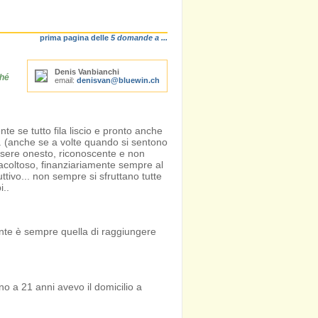
prima pagina delle
5 domande a ...
Denis Vanbianchi
ché
email:
denisvan@bluewin.ch
te se tutto fila liscio e pronto anche
... (anche se a volte quando si sentono
essere onesto, riconoscente e non
n facoltoso, finanziariamente sempre al
ttivo... non sempre si sfruttano tutte
i..
ante è sempre quella di raggiungere
fino a 21 anni avevo il domicilio a