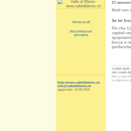
Ci raccont
Molti non 
Se lei fo
Bleniocavalli
Più che Co
Mara Maestrani
capitali v
giornalista
spopolamen
bocca a ce
periferiche
©1999-2026; L
sito creato d
Non ci assumi
La ripresa e 
http://www.vallediblenio.ch
info@vallediblenio.ch
aggiornato: 23.09.2025