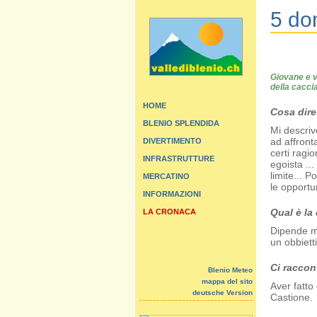
5 do
Giovane e v
della cacci
HOME
Cosa dire
BLENIO SPLENDIDA
Mi descriv
ad affront
DIVERTIMENTO
certi ragi
INFRASTRUTTURE
egoista ..
limite... 
MERCATINO
le opportun
INFORMAZIONI
Qual è la
LA CRONACA
Dipende mo
un obbietti
Ci raccon
Blenio Meteo
mappa del sito
Aver fatto 
deutsche Version
Castione.