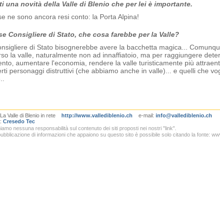
i una novità della Valle di Blenio che per lei è importante.
se ne sono ancora resi conto: la Porta Alpina!
sse Consigliere di Stato, che cosa farebbe per la Valle?
nsigliere di Stato bisognerebbe avere la bacchetta magica... Comunque f
erso la valle, naturalmente non ad innaffiatoio, ma per raggiungere determ
to, aumentare l'economia, rendere la valle turisticamente più attraent
rti personaggi distruttivi (che abbiamo anche in valle)... e quelli che vo
..
a Valle di Blenio in rete
http://www.vallediblenio.ch
e-mail:
info@vallediblenio.ch
a:
Cresedo Tec
amo nessuna responsabilità sul contenuto dei siti proposti nei nostri "link".
pubblicazione di informazioni che appaiono su questo sito è possibile solo citando la fonte: ww