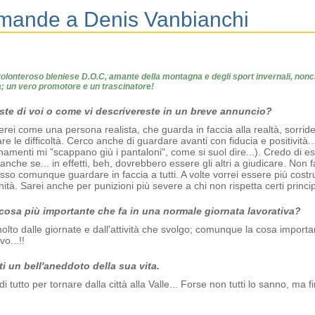
mande a Denis Vanbianchi
olonteroso bleniese D.O.C, amante della montagna e degli sport invernali, non
a; un vero promotore e un trascinatore!
ste di voi o come vi descrivereste in un breve annuncio?
erei come una persona realista, che guarda in faccia alla realtà, sorriden
are le difficoltà. Cerco anche di guardare avanti con fiducia e positività
onamenti mi "scappano giù i pantaloni", come si suol dire...). Credo di 
. anche se... in effetti, beh, dovrebbero essere gli altri a giudicare. No
Posso comunque guardare in faccia a tutti. A volte vorrei essere più costru
ità. Sarei anche per punizioni più severe a chi non rispetta certi princip
 cosa più importante che fa in una normale giornata lavorativa?
lto dalle giornate e dall'attività che svolgo; comunque la cosa import
vo...!!
ti un bell'aneddoto della sua vita.
di tutto per tornare dalla città alla Valle... Forse non tutti lo sanno, ma 