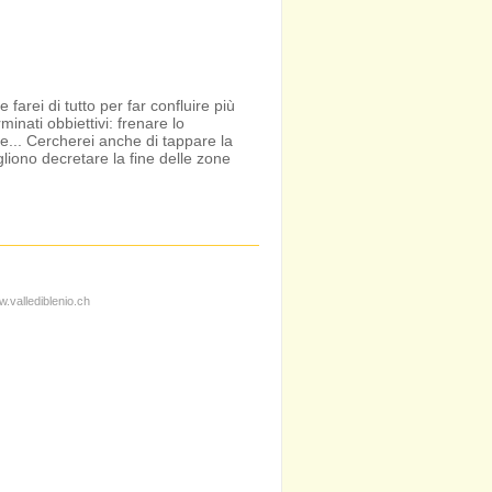
arei di tutto per far confluire più
inati obbiettivi: frenare lo
e... Cercherei anche di tappare la
gliono decretare la fine delle zone
w.vallediblenio.ch